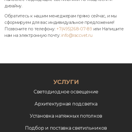
дизайну.
Обратитесь к нашим менеджерам прямо сейчас, и мы
сформируем для вас индивидуальное предложение!
Позвоните по телефону:
+7(495)268-07-89
или Напишите
нам на электронную почту:
info@raccvet.ru
УСЛУГИ
Светодиодное освещение
Архитектурная подсветка
Установка натяжных потолков
Подбор и поставка светильников