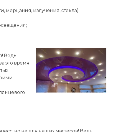
и, мерцания, излучения, стекла);
 освещения;
в! Ведь
за это время
илых
воими
глянцевого
цесс, но не для наших мастеров! Ведь