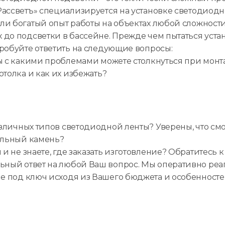
ассветъ» специализируется на установке светодиодно
и богатый опыт работы на объектах любой сложности 
до подсветки в бассейне. Прежде чем пытаться уста
робуйте ответить на следующие вопросы:
ы с какими проблемами можете столкнуться при мон
отолка и как их избежать?
азличных типов светодиодной ленты? Уверены, что см
альный камень?
и не знаете, где заказать изготовление? Обратитесь 
ьный ответ на любой Ваш вопрос. Мы оперативно реа
е под ключ исходя из Вашего бюджета и особенносте