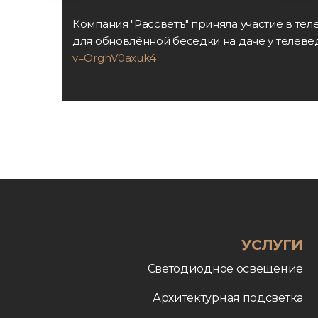
Компания "Рассветъ" приняла участие в те
для обновлённой беседки на даче у телеве
v=OrghV0axuk4
УСЛУГИ
Светодиодное освещение
Архитектурная подсветка